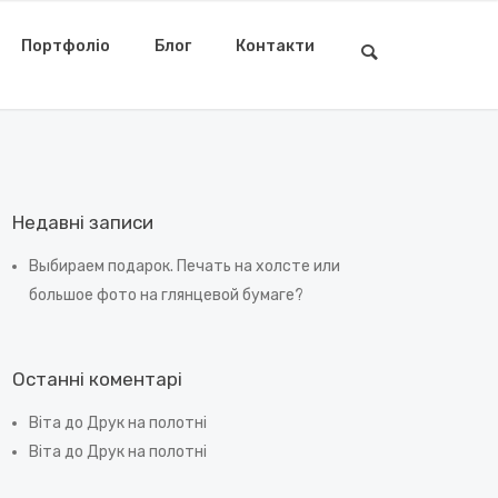
Портфоліо
Блог
Контакти
Недавні записи
Выбираем подарок. Печать на холсте или
большое фото на глянцевой бумаге?
Останні коментарі
Віта
до
Друк на полотні
Віта
до
Друк на полотні