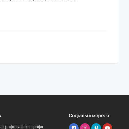
с
Соціальні мережі
ліграфії та фотографії