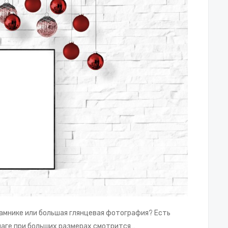
амнике или большая глянцевая фотография? Есть
маге при больших размерах смотрится…