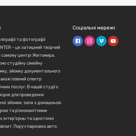
с
Соціальні мережі
ліграфії та фотографії
NTER – це затишний творчий
в самому центрі Житомира.
мо студійну сімейну
мку, зйомку документального
також повний спектр
чних послуг. В нашій студії є
хідне для проведення
ної зйомки: зала з домашньою
рою та різноманітними
и, інтер’єрны та однотонні
квізит. Поруч парковка авто.