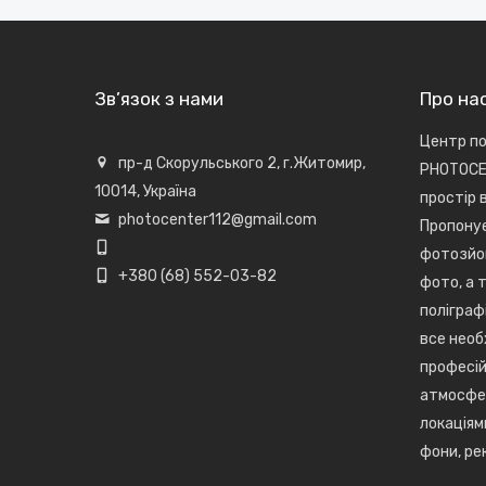
Зв’язок з нами
Про на
Центр по
пр-д Скорульського 2, г.Житомир,
PHOTOCE
10014, Україна
простір 
photocenter112@gmail.com
Пропонує
фотозйо
+380 (68) 552-03-82
фото, а 
поліграфі
все необ
професій
атмосфе
локаціям
фони, ре