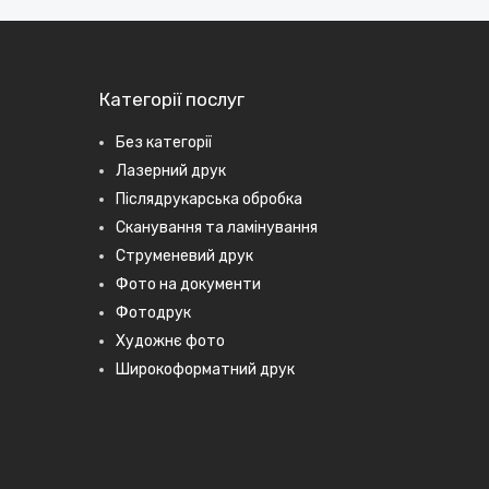
Категорії послуг
Без категорії
Лазерний друк
Післядрукарська обробка
Сканування та ламінування
Струменевий друк
Фото на документи
Фотодрук
Художнє фото
Широкоформатний друк