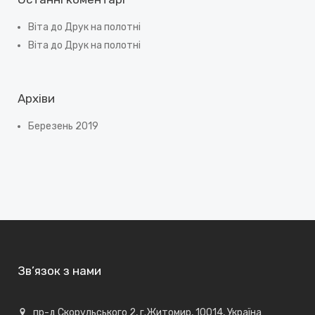
Віта
до
Друк на полотні
Віта
до
Друк на полотні
Архіви
Березень 2019
Зв’язок з нами
пр-д Скорульського 2, г.Житомир, 10014, Україна