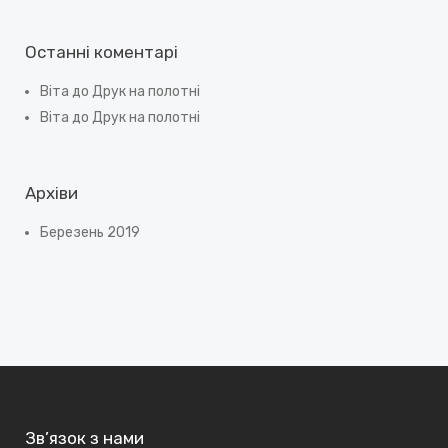
Останні коментарі
Віта
до
Друк на полотні
Віта
до
Друк на полотні
Архіви
Березень 2019
Зв’язок з нами